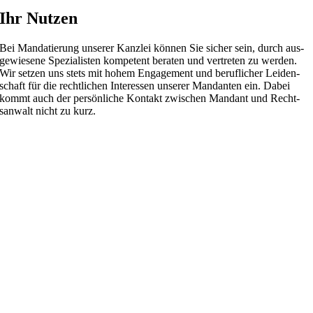
Ihr Nut­zen
Bei Man­datierung unse­rer Kan­zlei kön­nen Sie sicher sein, durch aus­
gewiesene Spezial­is­ten kom­pe­tent bera­ten und ver­tre­ten zu wer­den.
Wir set­zen uns stets mit hohem Engage­ment und beru­flicher Lei­den­
schaft für die recht­li­chen Inter­essen unse­rer Man­dan­ten ein. Dabei
kommt auch der per­sön­liche Kon­takt zwis­chen Man­dant und Recht­
san­walt nicht zu kurz.