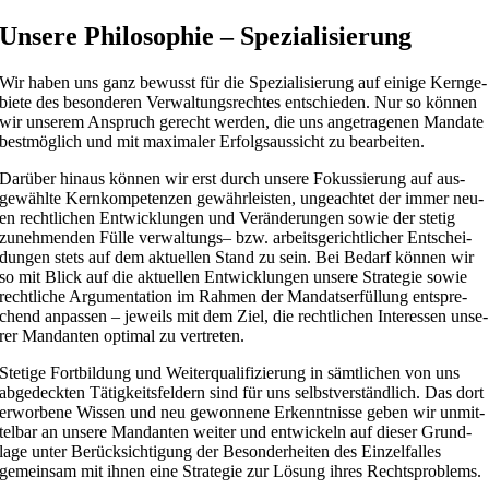
Unse­re Philoso­phie – Spe­zia­li­sie­rung
Wir haben uns ganz bewusst für die Spezial­isierung auf eini­ge Kernge­
bi­ete des beson­deren Ver­wal­tungsrechtes entsch­ieden. Nur so kön­nen
wir unse­rem Anspruch gerecht wer­den, die uns ange­tra­ge­nen Man­date
best­möglich und mit max­i­maler Erfol­gsaus­sicht zu bear­bei­ten.
Dar­über hin­aus kön­nen wir erst durch unse­re Fokus­sie­rung auf aus­
gewählte Kernkom­pe­ten­zen gewährleis­ten, unge­ach­tet der immer neu­
en recht­li­chen Entwick­lun­gen und Verän­derun­gen sowie der ste­tig
zuneh­men­den Fül­le ver­wal­tungs– bzw. arbeits­gerichtlicher Entschei­
dun­gen stets auf dem aktu­el­len Stand zu sein. Bei Bedarf kön­nen wir
so mit Blick auf die aktu­el­len Entwick­lun­gen unse­re Strate­gie sowie
recht­li­che Argu­men­ta­tion im Rah­men der Man­dat­ser­fül­lung ent­spre­
chend anpas­sen – jew­eils mit dem Ziel, die recht­li­chen Inter­essen unse­
rer Man­dan­ten opti­mal zu ver­tre­ten.
Ste­ti­ge Fort­bil­dung und Weit­erqual­i­fizierung in sämt­li­chen von uns
abgedeck­ten Tätigkeits­feldern sind für uns selb­stver­ständlich. Das dort
erwor­bene Wis­sen und neu gewon­ne­ne Erken­nt­nisse geben wir unmit­
tel­bar an unse­re Man­dan­ten wei­ter und entwick­eln auf die­ser Grund­
lage unter Berück­sich­ti­gung der Beson­der­heiten des Ein­zel­fal­les
gemein­sam mit ihnen eine Strate­gie zur Lösung ihres Rechts­pro­blems.