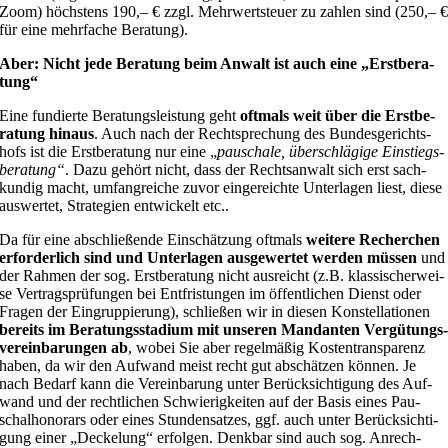
Zoom) höchs­tens 190,– € zzgl. Mehr­wert­steu­er zu zah­len sind (250,– 
für eine mehr­fa­che Bera­tung).
Aber: Nicht jede Bera­tung beim Anwalt ist auch eine „Erst­be­ra­
tung“
Eine fun­dier­te Bera­tungs­leis­tung geht
oft­mals weit über die Erst­be­
ra­tung hin­aus
. Auch nach der Recht­spre­chung des Bun­des­ge­richts­
hofs ist die Erst­be­ra­tung nur eine „
pau­scha­le, über­schlä­gi­ge Ein­stiegs­
be­ra­tung“
. Dazu gehört nicht, dass der Rechts­an­walt sich erst sach­
kun­dig macht, umfang­rei­che zuvor ein­ge­reich­te Unter­la­gen liest, die­se
aus­wer­tet, Stra­te­gien ent­wi­ckelt etc..
Da für eine abschlie­ßen­de Ein­schät­zung oft­mals
wei­te­re Recher­chen
erfor­der­lich sind und Unter­la­gen aus­ge­wer­tet wer­den müs­sen
und
der Rah­men der sog. Erst­be­ra­tung nicht aus­reicht (z.B. klas­si­scher­wei­
se Ver­trags­prü­fun­gen bei Ent­fris­tun­gen im öffent­li­chen Dienst oder
Fra­gen der Ein­grup­pie­rung), schlie­ßen wir in die­sen Kon­stel­la­tio­nen
bereits im Bera­tungs­sta­di­um mit unse­ren Man­dan­ten Ver­gü­tungs
ver­ein­ba­run­gen ab
, wobei Sie aber regel­mä­ßig Kos­ten­trans­pa­renz
haben, da wir den Auf­wand meist recht gut abschät­zen kön­nen. Je
nach Bedarf kann die Ver­ein­ba­rung unter Berück­sich­ti­gung des Auf­
wand und der recht­li­chen Schwie­rig­kei­ten auf der Basis eines Pau­
schal­ho­no­rars oder eines Stun­den­sat­zes, ggf. auch unter Berück­sich­ti­
gung einer „Decke­lung“ erfol­gen. Denk­bar sind auch sog. Anrech­