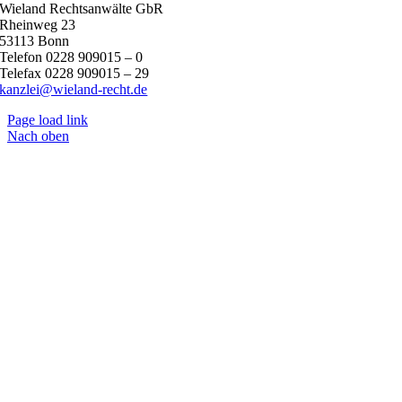
Wie­land Recht­san­wälte GbR
Rhein­weg
23
53113
Bonn
Tele­fon
0228
909015
–
0
Tele­fax
0228
909015
–
29
kanzlei@wieland-recht.de
Page load link
Nach oben