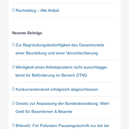
Rechts­blog – Alle Arti­kel
Neu­es­te Bei­trä­ge
Zur Begrün­dungs­be­dürf­tig­keit des Gesamt­ur­teils
einer Beur­tei­lung und einer Ver­schlech­te­rung
Wer­tig­keit eines Arbeits­pos­tens nicht aus­schlag­ge­
bend für Beför­de­rung im Bereich DTAG
Kon­kur­ren­ten­streit erfolg­reich abge­schlos­sen
Gesetz zur Anpas­sung der Bun­des­be­sol­dung: Mehr
Geld für Beam­tin­nen & Beam­te
BVerwG: Für Poli­zis­ten Pau­sen­gut­schrift nur bei tat­