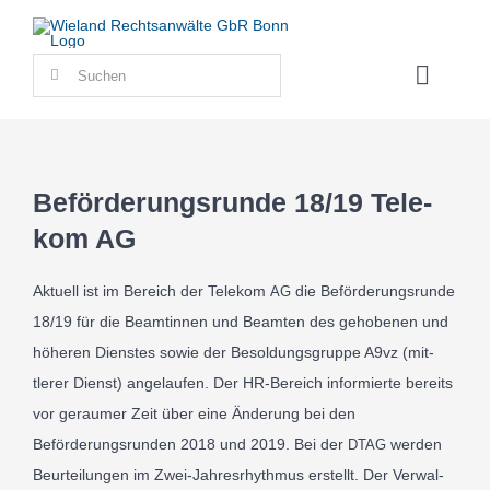
Zum
Inhalt
Suche
springen
Toggle
nach:
Naviga
Beför­de­rungs­run­de 18/​19 Tele­
K
kom AG
Aktu­ell ist im Bere­ich der Tele­kom
die Beför­de­rungs­run­de
AG
18
/​
19
für die Beamtin­nen und Beam­ten des gehobe­nen und
höhe­ren Dien­stes sowie der Besol­dungs­gruppe A
9
vz (mit­
R
tlerer Dienst) ange­laufen. Der HR-​Be­reich infor­mier­te bere­its
vor ger­aumer Zeit über eine Ände­rung bei den
RE
Beförderungsrun­den
2018
und
2019
. Bei der
wer­den
DTAG
Beurteilun­gen im Zwei-​Jah­res­rhyth­mus erstellt. Der Ver­wal­