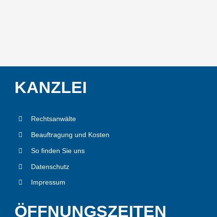
KANZ­LEI
Rechts­an­wäl­te
Beauf­tra­gung und Kos­ten
So fin­den Sie uns
Daten­schutz
Impres­sum
ÖFF­NUNGS­ZEI­TEN