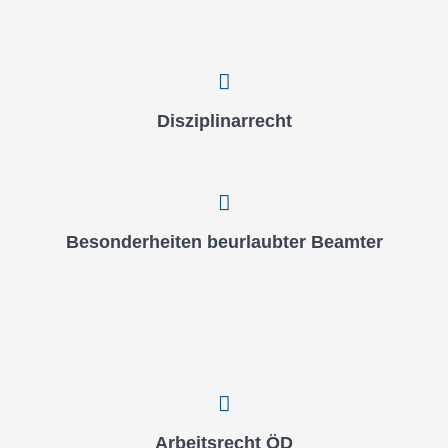
Dis­zi­pli­nar­recht
Beson­der­hei­ten beur­laub­ter Beam­ter
Arbeits­recht ÖD