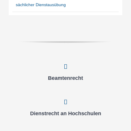
säch­li­cher Dienst­aus­übung
Beam­ten­recht
Dienst­recht an Hoch­schu­len