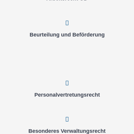
Beur­tei­lung und Beför­de­rung
Per­so­nal­ver­tre­tungs­recht
Beson­de­res Ver­wal­tungs­recht