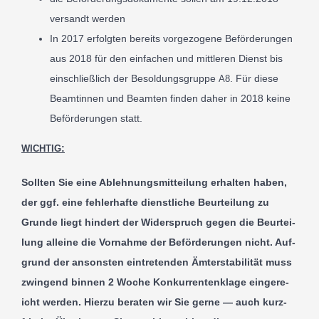
ver­sandt wer­den
In
2017
erfol­gten bere­its vorge­zo­gene Beförderun­gen
aus
2018
für den ein­fachen und mit­tleren Dienst bis
ein­schließlich der Besol­dungs­gruppe
. Für die­se
A
8
Beamtin­nen und Beam­ten fin­den daher in
2018
kei­ne
Beförderun­gen statt.
:
WICH­TIG
Soll­ten Sie eine Ablehnungsmit­teilung erhal­ten haben,
der ggf. eine fehler­hafte dien­stliche Beur­tei­lung zu
Grun­de liegt hin­dert der Wider­spruch gegen die Beur­tei­
lung allei­ne die Vor­nahme der Beförderun­gen nicht. Auf­
grund der anson­sten ein­tre­tenden Ämter­sta­bil­ität muss
zwin­gend bin­nen
2
Woche Konkur­renten­klage ein­gere­
icht wer­den. Hier­zu bera­ten wir Sie ger­ne — auch kurz­