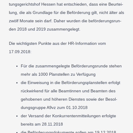
tungs­gericht­shof Hes­sen hat entsch­ieden, dass eine Beur­tei­
lung, die als Grund­lage für die Beför­de­rung gilt, nicht älter als
zwölf Mona­te sein darf. Daher wur­den die beförderungsrun­
P
den
2018
und
2019
zusam­men­ge­legt.
Die wichtig­sten Punk­te aus der HR-​In­for­ma­ti­on vom
17
.
09
.
2018
:
Für die zusam­men­gelegte Beför­de­rungs­run­de ste­hen
mehr als
1000
Plan­stel­len zu Ver­fü­gung
die Ein­weisung in die Beförderungs­planstellen erfolgt
rück­wirk­end für alle Beamtin­nen und Beam­ten des
gehobe­nen und höhe­ren Dien­stes sowie der Besol­
dungs­gruppe A
9
vz zum
01
.
10
.
2018
der Ver­sand der Konkur­renten­mit­teilun­gen erfol­gte
bere­its am
28
.
11
.
2018
die Beförderungs­doku­mente sol­len am
19
.
12
.
2018