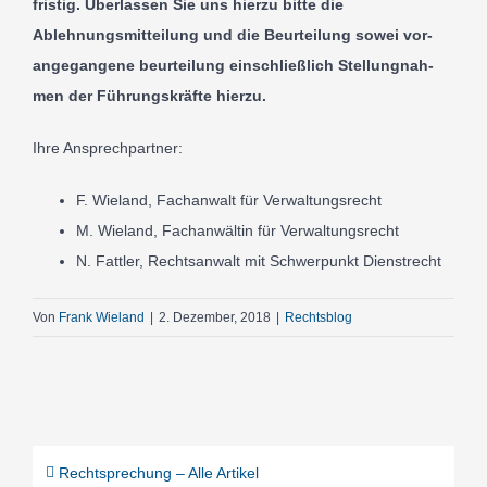
fris­tig. Über­lassen Sie uns hier­zu bit­te die
Ablehnungsmit­teilung und die Beur­tei­lung sowei vor­
ange­gan­gene beur­tei­lung ein­schließlich Stel­lung­nah­
men der Füh­rungs­kräf­te hier­zu.
Ihre Ansprech­part­ner:
F. Wie­land, Fachan­walt für Ver­wal­tungs­recht
M. Wie­land, Fachan­wältin für Ver­wal­tungs­recht
N. Fat­tler, Recht­san­walt mit Schw­er­punkt Dienst­recht
Von
Frank Wieland
|
2. Dezember, 2018
|
Rechtsblog
Recht­spre­chung – Alle Arti­kel