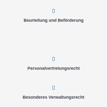
Beur­tei­lung und Beför­de­rung
Per­so­nal­ver­tre­tungs­recht
Beson­de­res Ver­wal­tungs­recht