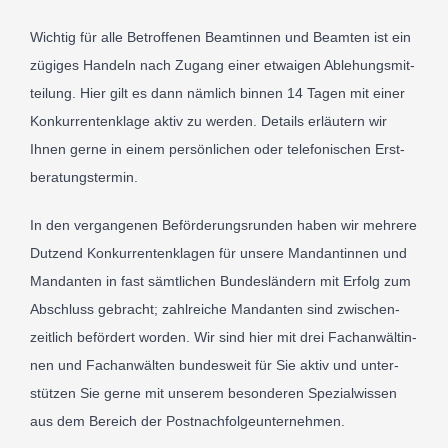
RE
Wich­tig für alle Betrof­fe­nen Beamtin­nen und Beam­ten ist ein
zügi­ges Han­deln nach Zugang einer etwa­igen Able­hungsmit­
teilung. Hier gilt es dann näm­lich bin­nen
14
Tagen mit einer
Konkur­renten­klage aktiv zu wer­den. Details erläu­tern wir
P
Ihnen ger­ne in einem per­sön­lichen oder tele­fonis­chen Erst­
be­ra­tungs­ter­min.
In den ver­gan­genen Beförderungsrun­den haben wir meh­re­re
Dut­zend Konkur­renten­kla­gen für unse­re Man­dan­tinnen und
Man­dan­ten in fast sämt­li­chen Bun­deslän­dern mit Erfolg zum
Abschluss gebracht; zahlre­iche Man­dan­ten sind zwis­chen­
zeitlich beför­dert wor­den. Wir sind hier mit drei Fachan­wältin­
nen und Fachan­wäl­ten bun­desweit für Sie aktiv und unter­
stützen Sie ger­ne mit unse­rem beson­deren Spezial­wis­sen
aus dem Bere­ich der Post­nach­fol­ge­un­ter­neh­men.