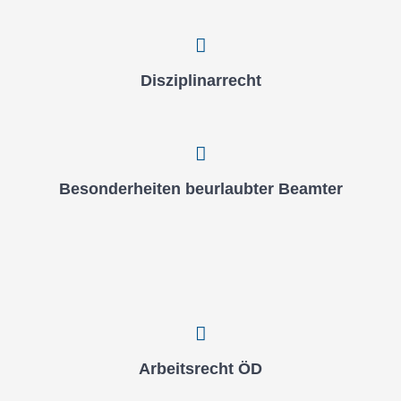
Dis­zi­pli­nar­recht
Beson­der­hei­ten beur­laub­ter Beam­ter
Arbeits­recht ÖD