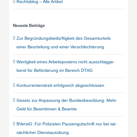
Rechts­blog – Alle Arti­kel
Neu­es­te Bei­trä­ge
Zur Begrün­dungs­be­dürf­tig­keit des Gesamt­ur­teils
einer Beur­tei­lung und einer Ver­schlech­te­rung
Wer­tig­keit eines Arbeits­pos­tens nicht aus­schlag­ge­
bend für Beför­de­rung im Bereich DTAG
Kon­kur­ren­ten­streit erfolg­reich abge­schlos­sen
Gesetz zur Anpas­sung der Bun­des­be­sol­dung: Mehr
Geld für Beam­tin­nen & Beam­te
BVerwG: Für Poli­zis­ten Pau­sen­gut­schrift nur bei tat­
säch­li­cher Dienst­aus­übung