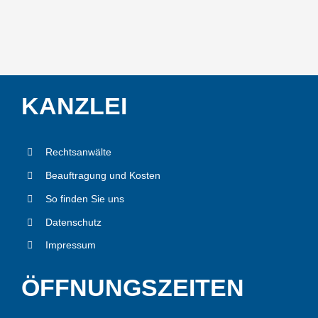
KANZ­LEI
Rechts­an­wäl­te
Beauf­tra­gung und Kos­ten
So fin­den Sie uns
Daten­schutz
Impres­sum
ÖFF­NUNGS­ZEI­TEN