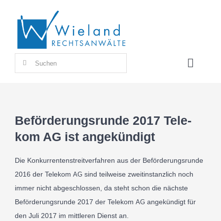
Zum
Inhalt
springen
Suche
Toggle
nach:
Naviga
Beför­de­rungs­run­de 2017 Tele­
K
kom AG ist ange­kün­digt
Die Konkur­renten­stre­itver­fahren aus der Beför­de­rungs­run­de
2016
der Tele­kom
sind teil­weise zweitin­stan­zlich noch
AG
immer nicht abge­schlos­sen, da steht schon die näch­ste
R
Beför­de­rungs­run­de
2017
der Tele­kom
ange­kün­digt für
AG
den Juli
2017
im mit­tleren Dienst an.