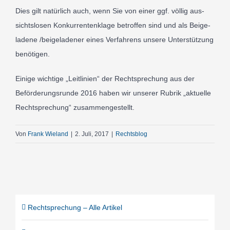
Dies gilt natür­lich auch, wenn Sie von einer ggf. völ­lig aus­
sicht­slosen Konkur­renten­klage betrof­fen sind und als Beige­
ladene /​beige­ladener eines Ver­fahrens unse­re Unter­stützung
benö­ti­gen.
Eini­ge wich­ti­ge „Leitlin­ien“ der Recht­sprechung aus der
Beför­de­rungs­run­de
2016
haben wir unse­rer Rubrik „aktu­el­le
Recht­sprechung“ zusam­men­ge­stellt.
Von
Frank Wieland
|
2. Juli, 2017
|
Rechtsblog
Recht­spre­chung – Alle Arti­kel