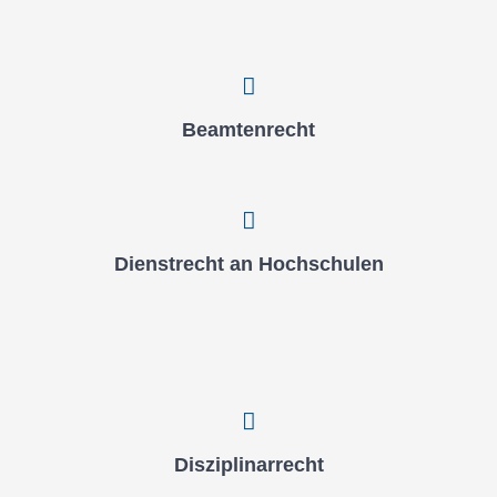
Beam­ten­recht
Dienst­recht an Hoch­schu­len
Dis­zi­pli­nar­recht