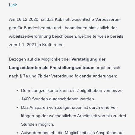
Link
Am
16
.
12
.
2020
hat das Kabi­nett wesent­li­che Verbesserun­
P
gen für Bun­des­beamte und –beamtin­nen hin­sichtlich der
Arbeit­szeitverord­nung beschlos­sen, wel­che teil­weise bere­its
zum
1
.
1
.
2021
in Kraft tre­ten.
Bezo­gen auf die Mög­lich­keit der
Ver­ste­ti­gung der
Langzeitkon­ten als Freis­tel­lungszeitraum
erge­ben sich
nach §
7
a und
7
b der Verord­nung fol­gende Ände­run­gen:
Dem Lang­zeit­kon­to kann ein Zeit­gut­ha­ben von bis zu
1400
Stun­den gut­geschrieben wer­den.
Das Ans­paren von Zeit­gut­ha­ben ist durch eine Ver­
längerung der wöchent­li­chen Arbeit­szeit von bis zu drei
Stun­den mög­lich.
Außer­dem besteht die Mög­lich­keit sich Ansprü­che auf