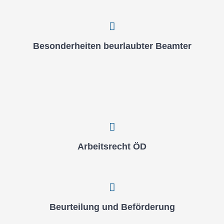
Beson­der­hei­ten beur­laub­ter Beam­ter
Arbeits­recht ÖD
Beur­tei­lung und Beför­de­rung