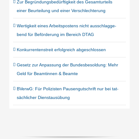
Zur Begrün­dungs­be­dürf­tig­keit des Gesamt­ur­teils
einer Beur­tei­lung und einer Ver­schlech­te­rung
Wer­tig­keit eines Arbeits­pos­tens nicht aus­schlag­ge­
bend für Beför­de­rung im Bereich DTAG
Kon­kur­ren­ten­streit erfolg­reich abge­schlos­sen
Gesetz zur Anpas­sung der Bun­des­be­sol­dung: Mehr
Geld für Beam­tin­nen & Beam­te
BVerwG: Für Poli­zis­ten Pau­sen­gut­schrift nur bei tat­
säch­li­cher Dienst­aus­übung