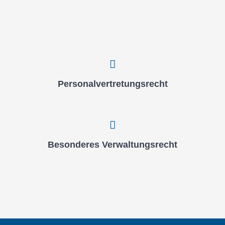
Per­so­nal­ver­tre­tungs­recht
Beson­de­res Ver­wal­tungs­recht