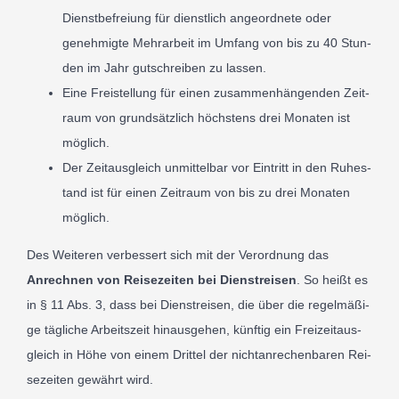
Dien­st­be­freiung für dien­stlich ange­ord­nete oder
geneh­mig­te Mehrar­beit im Umfang von bis zu
40
Stun­
den im Jahr gut­schrei­ben zu las­sen.
Eine Freis­tel­lung für einen zusam­men­hän­gen­den Zeit­
raum von grund­sät­zlich höch­stens drei Mona­ten ist
mög­lich.
Der Zeitaus­gle­ich unmit­tel­bar vor Ein­tritt in den Ruh­e­s­
tand ist für einen Zeit­raum von bis zu drei Mona­ten
mög­lich.
Des Weit­eren ver­bes­sert sich mit der Verord­nung das
Anrech­nen von Rei­se­zei­ten bei Dien­streisen
. So heißt es
in §
11
Abs.
3
, dass bei Dien­streisen, die über die regel­mä­ßi­
ge täg­li­che Arbeit­szeit hin­aus­ge­hen, kün­ftig ein Freizeitaus­
gle­ich in Höhe von einem Drit­tel der nich­tan­rechen­baren Rei­
se­zei­ten gewährt wird.