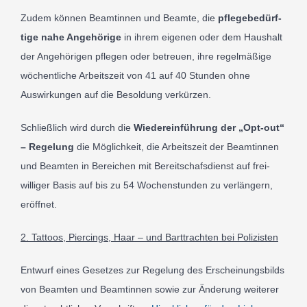
Zudem kön­nen Beamtin­nen und Beam­te, die
pfle­ge­be­dürf­
ti­ge nahe Ange­hörige
in ihrem eige­nen oder dem Haus­halt
der Ange­höri­gen pfle­gen oder betreu­en, ihre regel­mä­ßi­ge
wöchent­li­che Arbeit­szeit von
41
auf
40
Stun­den ohne
Auswirkun­gen auf die Besol­dung ver­kür­zen.
Schließ­lich wird durch die
Wiedere­in­führung der „Opt-​out“
– Rege­lung
die Mög­lich­keit, die Arbeit­szeit der Beamtin­nen
und Beam­ten in Bere­ichen mit Bere­itschafs­di­enst auf frei­
williger Basis auf bis zu
54
Wochen­stun­den zu ver­längern,
eröff­net.
2
. Tat­toos, Pierc­ings, Haar – und Bart­tra­chten bei Poli­zis­ten
Ent­wurf eines Geset­zes zur Rege­lung des Erschei­n­ungs­bilds
von Beam­ten und Beamtin­nen sowie zur Ände­rung weit­erer