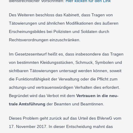
dien­strechtlicher Vor­schrif­ten:
Hier kli­cken für den Link
Des Weit­eren beschloss das Kabi­nett, dass Tra­gen von
Tätowierun­gen und ähn­lichen Mod­i­fika­tio­nen des äuße­ren
Erschei­n­ungs­bildes bei Polizis­ten und Sol­daten durch
Rechtsverord­nun­gen ein­zu­schrän­ken.
Im Geset­ze­sen­twurf heißt es, dass ins­beson­dere das Tra­gen
von bes­timmten Klei­dungsstücken, Schmuck, Sym­bolen und
sicht­baren Tätowierun­gen unter­sagt wer­den kön­nen, soweit
die Funk­tions­fähigkeit der Ver­wal­tung oder die Pflicht zum
ach­tungs-​und ver­trauenswürdi­gen Ver­hal­ten dies erfor­dert.
Begrün­det wird das Ver­bot mit dem
Ver­trauen in die neu­
trale Amts­führung
der Beam­ten und Beam­tin­nen.
Die­ses Prob­lem geht zurück auf das Urteil des BVerwG vom
17
. Novem­ber
2017
. In die­ser Entschei­dung mahnt das