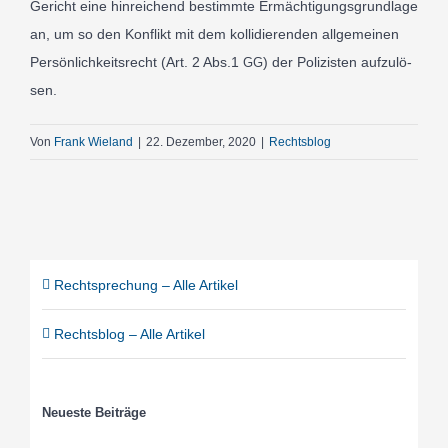
Gericht eine hin­re­ichend bes­timmte Ermäch­ti­gungs­grund­lage
an, um so den Kon­flikt mit dem kol­li­dieren­den all­ge­meinen
Per­sön­lichkeit­srecht (Art.
2
Abs.
1
) der Polizis­ten auf­zu­lö­
GG
sen.
Von
Frank Wieland
|
22. Dezember, 2020
|
Rechtsblog
Recht­spre­chung – Alle Arti­kel
Rechts­blog – Alle Arti­kel
Neu­es­te Bei­trä­ge