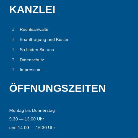
KANZ­LEI
Rechts­an­wäl­te
Beauf­tra­gung und Kos­ten
So fin­den Sie uns
Daten­schutz
Impres­sum
ÖFF­NUNGS­ZEI­TEN
Mon­tag bis Don­ner­stag
9.
30
—
13
.
00
Uhr
und
14
.0
0
—
16
.3
0
Uhr