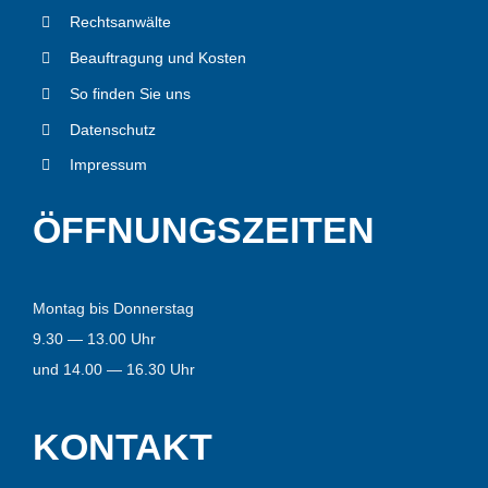
Rechts­an­wäl­te
Beauf­tra­gung und Kos­ten
So fin­den Sie uns
Daten­schutz
Impres­sum
ÖFF­NUNGS­ZEI­TEN
Mon­tag bis Don­ner­stag
9.
30
—
13
.
00
Uhr
und
14
.0
0
—
16
.3
0
Uhr
KON­TAKT