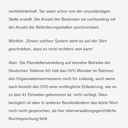
rechts­fehler­haft. Sie sei­en schon von der unzuständi­gen
Stel­le erstellt. Die Anzahl der Best­noten sei rechts­wid­rig mit
P
der Anzahl der Beför­de­rungs­stel­len syn­chro­ni­siert.
Wört­lich: „E
inem sol­chen Sys­tem steht es auf der Stirn
geschrie­ben, dass es nicht recht­ens sein kann“
Aber: Die Planstel­len­verteilung auf ein­zel­ne Betrie­be der
Deut­schen Tele­kom
hält das
Mün­ster im Rah­men
AG
OVG
des Organ­i­sa­tion­ser­messens noch für zuläs­sig, auch wenn
nach Ansicht des
eine umfäng­li­che Erläu­te­rung, wie es
OVG
zu den
41
Ein­heiten gekom­men ist, nicht vor­liegt. Dies­
bezüglich ist aber in ande­ren Bun­deslän­dern das let­zte Wort
noch nicht gespro­chen, da hier oberver­wal­tungs­gerichtliche
Recht­sprechung fehlt.