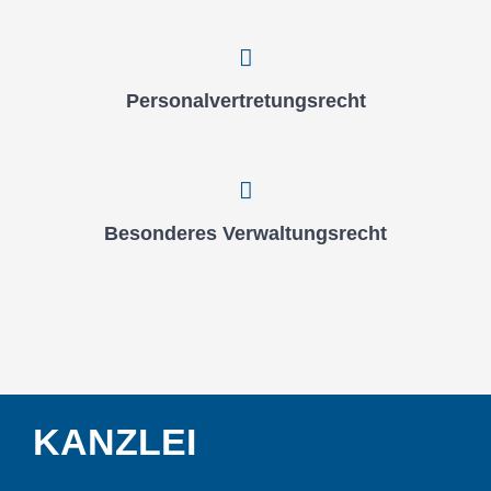
Per­so­nal­ver­tre­tungs­recht
Beson­de­res Ver­wal­tungs­recht
KANZ­LEI