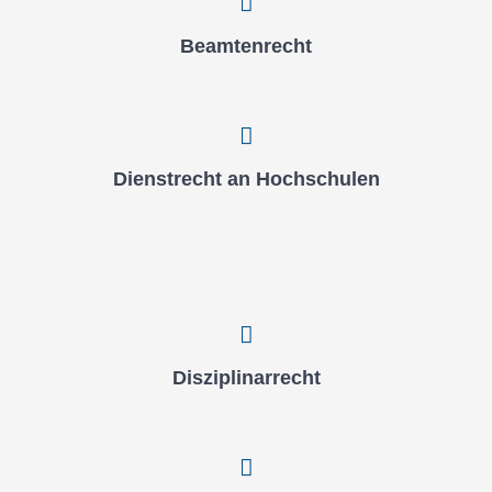
Beam­ten­recht
Dienst­recht an Hoch­schu­len
Dis­zi­pli­nar­recht